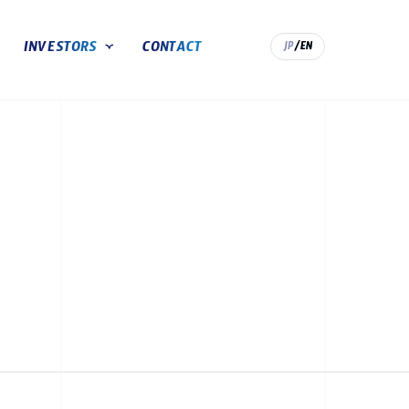
INVESTORS
CONTACT
JP
/EN
IR情報TOP
トップメッセージ
経営成績
IRライブラリ
株式基本情報
IRカレンダー
電子公告