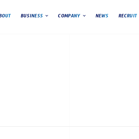
arma, Inc.）
BOUT
BUSINESS
COMPANY
NEWS
RECRUIT
iPS創薬事業
会社概要
再生医療事業
マネジメント体制
オフィス
沿革