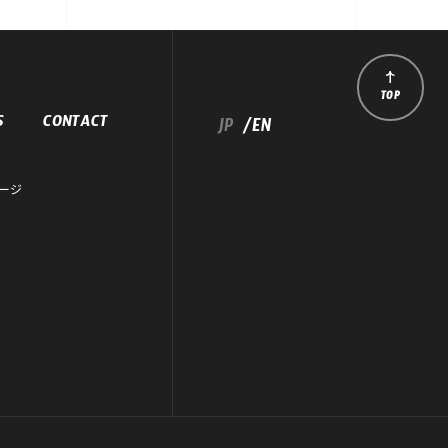
TOP
S
CONTACT
JP
/EN
ージ