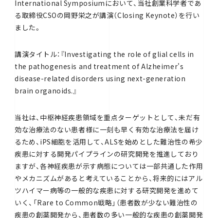
International Symposiumにおいて、当社創業科学者であ
る取締役CSOの岡野栄之が講演（Closing Keynote）を行い
ました。
講演タイトル：『Investigating the role of glial cells in
the pathogenesis and treatment of Alzheimer's
disease-related disorders using next-generation
brain organoids.』
当社は、中枢神経疾患領域を重点ターゲットとして、未だ有
効な治療法のない患者様に一刻も早く有効な治療法を届け
るため、iPS細胞を活用して、ALSを始めとした難治性の希少
疾患に対する開発パイプラインの研究開発を推進しており
ますが、各神経疾患が示す病態については一部共通した作用
やメカニズムがあると考えていることから、将来的にはアル
ツハイマー病等の一般的な疾患に対する研究開発を進めて
いく、「Rare to Common戦略」（患者数が少ない難治性の
疾患の創薬開発から、患者数の多い一般的な疾患の創薬開発