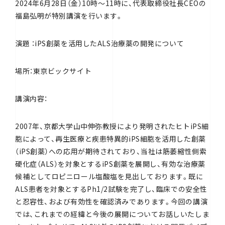
2024年6月28日（金）10時～11時に、代表取締役社長CEOの
福島弘明が特別講演を行います。
演題 ：iPS創薬を活用したALS治療薬の開発について
場所：東京ビックサイト
講演内容：
2007年、京都大学山中伸弥教授により発明されたヒトiPS細
胞によって、再生医療と疾患特異的iPS細胞を活用した創薬
（iPS創薬）への応用が期待されており、当社は筋萎縮性側索
硬化症（ALS）を対象とするiPS創薬を展開し、有効な治療薬
候補としてロピニロール塩酸塩を見出しております。既に
ALS患者を対象とするPh1/2試験を完了し、臨床での安全性
と忍容性、および有効性を確認済みであります。今回の講演
では、これまでの経緯と今後の展開についてお話しいたしま