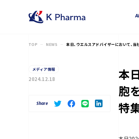
株式会社ケイファーマ（K Ph
A
TOP
NEWS
本日、ウエルスアドバイザーにおいて、当
本
メディア情報
2024.12.18
胞
特
Share
本日20