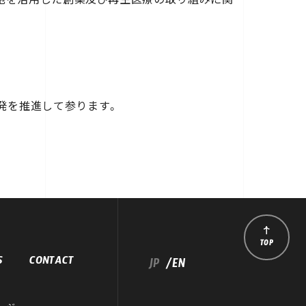
発を推進して参ります。
TOP
S
CONTACT
JP
/EN