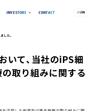
INVESTORS
CONTACT
JP
/EN
IR情報TOP
れました。
トップメッセージ
経営成績
IRライブラリ
いて、当社のiPS細
株式基本情報
IRカレンダー
電子公告
療の取り組みに関する
S細胞を活用した創薬及び再生医療の取り組みに関