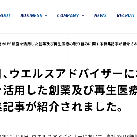
arma, Inc.）
BOUT
BUSINESS
COMPANY
NEWS
RECRUIT
iPS創薬事業
会社概要
社のiPS細胞を活用した創薬及び再生医療の取り組みに関する特集記事が紹介さ
再生医療事業
マネジメント体制
オフィス
沿革
日、ウエルスアドバイザーにお
を活用した創薬及び再生医
集記事が紹介されました。
24年12月19日、ウエルスアドバイザーにおいて、当社のiP