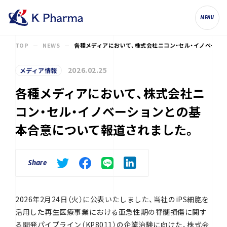
株式会社ケイファーマ（K Pharma, Inc.
MENU
TOP
NEWS
各種メディアにおいて、株式会社ニコン・セル・イノベーシ
2026.02.25
メディア情報
各種メディアにおいて、株式会社ニ
コン・セル・イノベーションとの基
本合意について報道されました。
Share
2026年2月24日（火）に公表いたしました、当社のiPS細胞を
活用した再生医療事業における亜急性期の脊髄損傷に関す
る開発パイプライン（KP8011）の企業治験に向けた、株式会