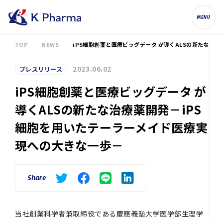
株式会社ケイファーマ（K Pharma, Inc.
MENU
TOP
NEWS
iPS細胞創薬と医療ビッグデータ が導くALSの新たな治
2023.06.02
プレスリリース
iPS細胞創薬と医療ビッグデータ が
導くALSの新たな治療薬開発－iPS
細胞を用いたテーラーメイド医療実
現への大きな一歩－
Share
当社創業科学者兼取締役である慶應義塾大学医学部生理学