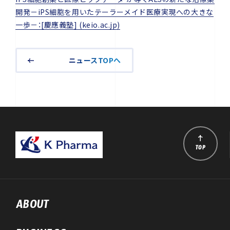
開発－iPS細胞を用いたテーラーメイド医療実現への大きな
一歩－：[慶應義塾] (keio.ac.jp)
ニュースTOPへ
TOP
ABOUT