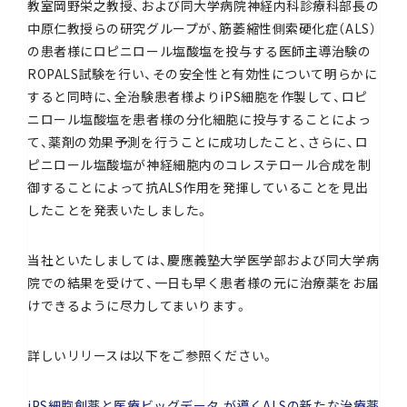
教室岡野栄之教授、および同大学病院神経内科診療科部長の
中原仁教授らの研究グループが、筋萎縮性側索硬化症（ALS）
の患者様にロピニロール塩酸塩を投与する医師主導治験の
ROPALS試験を行い、その安全性と有効性について明らかに
すると同時に、全治験患者様よりiPS細胞を作製して、ロピ
ニロール塩酸塩を患者様の分化細胞に投与することによっ
て、薬剤の効果予測を行うことに成功したこと、さらに、ロ
ピニロール塩酸塩が神経細胞内のコレステロール合成を制
御することによって抗ALS作用を発揮していることを見出
したことを発表いたしました。
当社といたしましては、慶應義塾大学医学部および同大学病
院での結果を受けて、一日も早く患者様の元に治療薬をお届
けできるように尽力してまいります。
詳しいリリースは以下をご参照ください。
iPS細胞創薬と医療ビッグデータ が導くALSの新たな治療薬