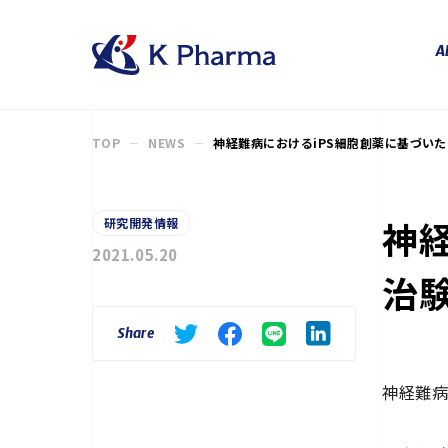
株式会社ケイファーマ（K Ph
A
TOP
NEWS
神経難病におけるiPS細胞創薬に基づい
神
研究開発情報
2021.05.20
治
Share
神経難病