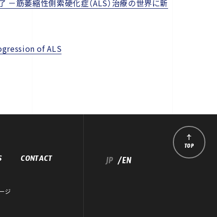
了 －筋萎縮性側索硬化症（ALS）治療の世界に新
ogression of ALS
TOP
S
CONTACT
JP
/EN
ージ