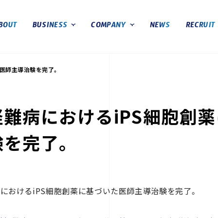
arma, Inc.）
BOUT
BUSINESS
COMPANY
NEWS
RECRUIT
iPS創薬事業
会社概要
た医師主導治験を完了。
再生医療事業
マネジメント体制
オフィス
沿革
経難病におけるiPS細胞創
験を完了。
におけるiPS細胞創薬に基づいた医師主導治験を完了。