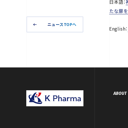
日本語：
たな扉
ニュースTOPへ
English：
ABOUT