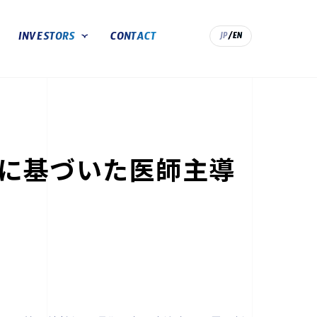
INVESTORS
CONTACT
JP
/EN
IR情報TOP
トップメッセージ
経営成績
IRライブラリ
薬に基づいた医師主導
株式基本情報
IRカレンダー
電子公告